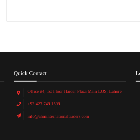
Quick Contact
L
Office #4, 1st Floor Haider Plaza Main LOS, Lahore
+92 423 749 1599
info@ahminternationaltraders.com