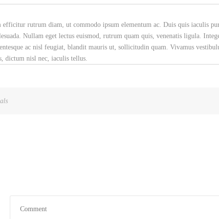
m efficitur rutrum diam, ut commodo ipsum elementum ac. Duis quis iaculis pur
esuada. Nullam eget lectus euismod, rutrum quam quis, venenatis ligula. Intege
entesque ac nisl feugiat, blandit mauris ut, sollicitudin quam. Vivamus vestibu
dictum nisl nec, iaculis tellus.
als