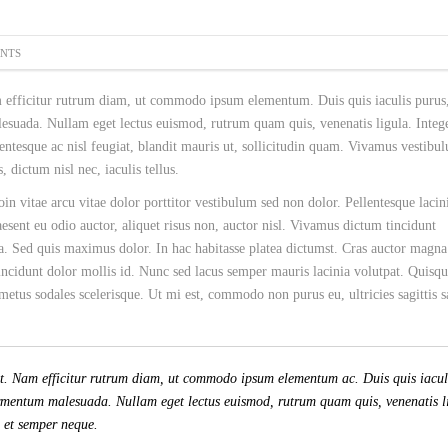
NTS
m efficitur rutrum diam, ut commodo ipsum elementum. Duis quis iaculis purus,
esuada. Nullam eget lectus euismod, rutrum quam quis, venenatis ligula. Intege
entesque ac nisl feugiat, blandit mauris ut, sollicitudin quam. Vivamus vestibu
dictum nisl nec, iaculis tellus.
in vitae arcu vitae dolor porttitor vestibulum sed non dolor. Pellentesque lacini
esent eu odio auctor, aliquet risus non, auctor nisl. Vivamus dictum tincidunt
. Sed quis maximus dolor. In hac habitasse platea dictumst. Cras auctor magna
ncidunt dolor mollis id. Nunc sed lacus semper mauris lacinia volutpat. Quisq
etus sodales scelerisque. Ut mi est, commodo non purus eu, ultricies sagittis s
lit. Nam efficitur rutrum diam, ut commodo ipsum elementum ac. Duis quis iacul
ermentum malesuada. Nullam eget lectus euismod, rutrum quam quis, venenatis l
, et semper neque.