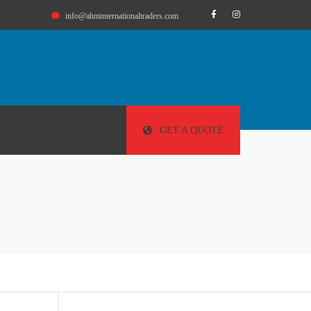
info@ahminternationaltraders.com
GET A QUOTE