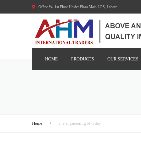
Office #4, 1st Floor Haider Plaza Main LOS, Lahore
HOME
PRODUCTS
OUR SERVICES
AGRICULTURE MACHINERY
CONSTRUCTION MACHINES
FOOD PROCESSING MACHINES
CNC AND METAL WORKING
Home
The engineering of today
MACHINES