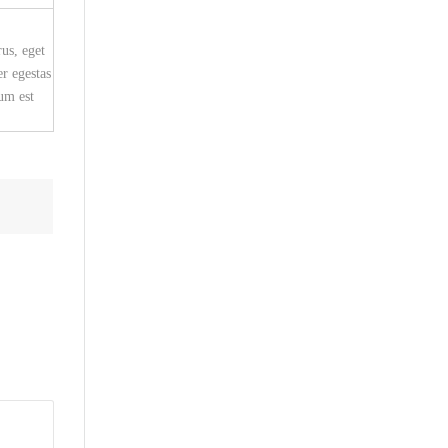
us, eget
r egestas
lum est