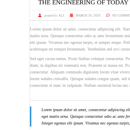
THE ENGINEERING OF TODAY
posted by:
ALI
MARCH 16, 2020
NO COMME
Lorem ipsum dolor sit amet, consectetur adipiscing elit. Na
mattis urna. Quisque consectetur odio ac ante fermentum mal
elit ipsum. Vivamus nec egestas turpis, et semper neque. Pell
scelerisque mi tempus fermentum. Vestibulum sed orci cursus, 
Sed eget cursus metus. Proin finibus volutpat consectetur. Pro
diam, in dapibus mi venenatis non. Praesent ut massa est. Pra
consectetur. Aliquam commodo dignissim lorem vitae viverra
lorem sodales convallis. Quisque sodales congue quam, sed ti
consectetur et nunc in vulputate. Nullam euismod lectus nec m
Lorem ipsum dolor sit amet, consectetur adipiscing e
eget mattis urna. Quisque consectetur odio ac ante f
Integer egestas elit ipsum. Vivamus nec egestas turpis