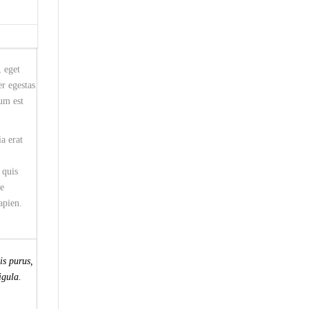
 eget
r egestas
lum est
a erat
 quis
ue
apien.
is purus,
igula.