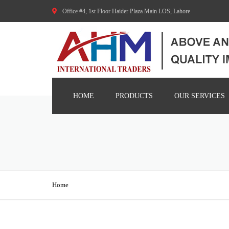
Office #4, 1st Floor Haider Plaza Main LOS, Lahore
HOME
PRODUCTS
OUR SERVICES
AGRICULTURE MACHINERY
CONSTRUCTION MACHINES
FOOD PROCESSING MACHINES
Home
CNC AND METAL WORKING
MACHINES