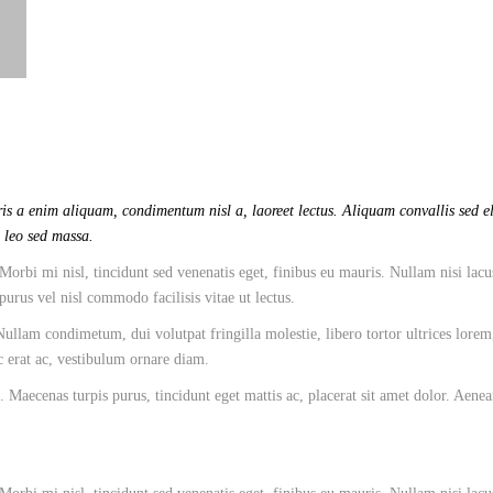
is a enim aliquam, condimentum nisl a, laoreet lectus. Aliquam convallis sed el
o leo sed massa.
Morbi mi nisl, tincidunt sed venenatis eget, finibus eu mauris. Nullam nisi lacu
 purus vel nisl commodo facilisis vitae ut lectus.
llam condimetum, dui volutpat fringilla molestie, libero tortor ultrices lorem
ac erat ac, vestibulum ornare diam.
 Maecenas turpis purus, tincidunt eget mattis ac, placerat sit amet dolor. Aene