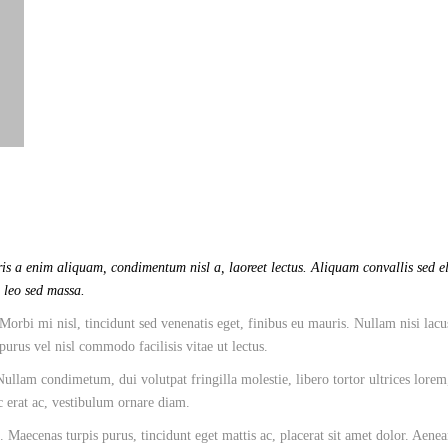
is a enim aliquam, condimentum nisl a, laoreet lectus. Aliquam convallis sed el
o leo sed massa.
Morbi mi nisl, tincidunt sed venenatis eget, finibus eu mauris. Nullam nisi lacu
 purus vel nisl commodo facilisis vitae ut lectus.
llam condimetum, dui volutpat fringilla molestie, libero tortor ultrices lorem
ac erat ac, vestibulum ornare diam.
 Maecenas turpis purus, tincidunt eget mattis ac, placerat sit amet dolor. Aene