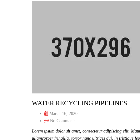
PRINTING MACHINE
PACKING MACHINES
TEXTILE MACHINE
WOOD PROCESSING MACHINES
WATER RECYCLING PIPELINES
March 16, 2020
No Comments
Lorem ipsum dolor sit amet, consectetur adipiscing elit. Maur
ullamcorper fringilla, tortor nunc ultrices dui, in tristique le