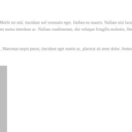
Morbi mi nisl, tincidunt sed venenatis eget, finibus eu mauris. Nullam nisi lacu
tum metus interdum ac. Nullam condimetum, dui volutpat fringilla molestie, libe
 Maecenas turpis purus, tincidunt eget mattis ac, placerat sit amet dolor. Aene