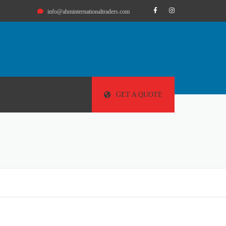
info@ahminternationaltraders.com
GET A QUOTE